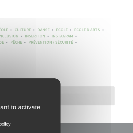
ÉOLE
CULTURE
DANSE
ECOLE
ECOLE D'ARTS
INCLUSION
INSERTION
INSTAGRAM
DE
PÊCHE
PRÉVENTION / SÉCURITÉ
ant to activate
policy