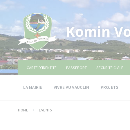
Skip
Skip
Skip
to
to
to
content
main
footer
navigation
Komin Vo
CARTE D’IDENTITÉ
PASSEPORT
SÉCURITÉ CIVILE
LA MAIRIE
VIVRE AU VAUCLIN
PROJETS
HOME
EVENTS