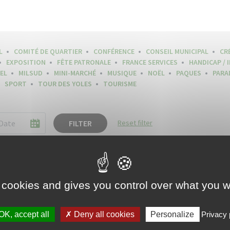
L
COMITÉ DE QUARTIER
CONFÉRENCE
CONSEIL MUNICIPAL
CR
EXPOSITION
FÊTE PATRONALE
FRANCE SERVICES
HANDICAP / 
EL
MILSUD
MINI-MARCHÉ
MUSIQUE
NOËL
PAQUES
PARA
SPORT
TOUR DES YOLES
TOURISME
FILTER
Reset filter
 cookies and gives you control over what you w
OK, accept all
Deny all cookies
Personalize
Privacy 