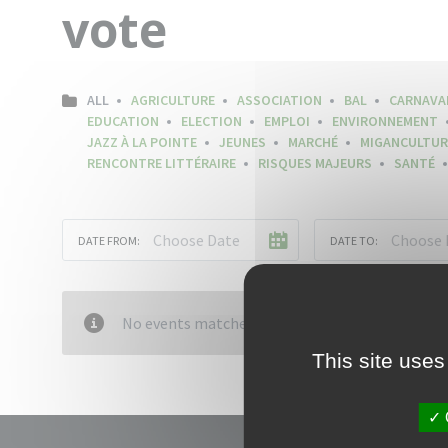
vote
ALL
AGRICULTURE
ASSOCIATION
BAL
CARNAVA
EDUCATION
ELECTION
EMPLOI
ENVIRONNEMENT
JAZZ À LA POINTE
JEUNES
MARCHÉ
MIGANCULTUR
RENCONTRE LITTÉRAIRE
RISQUES MAJEURS
SANTÉ
DATE FROM:
DATE TO:
No events matched your criteria
This site uses