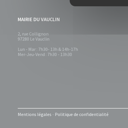
MAIRIE DU VAUCLIN
2, rue Collignon
97280 Le Vauclin
Lun - Mar : 7h30- 13h & 14h-17h
Mer-Jeu-Vend : 7h30 - 13h30
Mentions légales
-
Politique de confidentialité