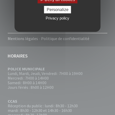
Personalize
Privacy policy
Mentions légales
-
Politique de confidentialité
HORAIRES
POLICE MUNICIPALE
Lundi, Mardi, Jeudi, Vendredi : 7H00 à 19H00
Mercredi : 7H00 à 14H00
Samedi : 8H00 à 14H00
Jours fériés : 8h00 à 12H00
CCAS
Réception du public : lundi : 8h30 - 12h30
mardi : 8h30 - 12h30 et 14h30 - 16h30