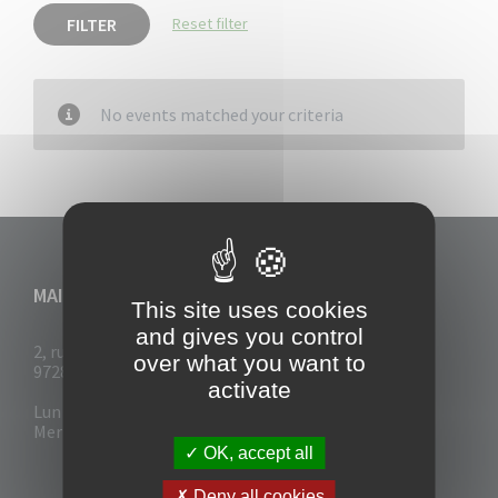
FILTER
Reset filter
No events matched your criteria
MAIRIE DU VAUCLIN
This site uses cookies
and gives you control
2, rue Collignon
over what you want to
97280 Le Vauclin
activate
Lun - Mar : 7h30- 13h & 14h-17h
Mer-Jeu-Vend : 7h30 - 13h30
OK, accept all
Deny all cookies