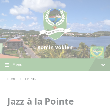
Skip
Skip
Skip
to
to
to
content
main
footer
navigation
Komin Voklen
Menu
HOME
EVENTS
Jazz à la Pointe