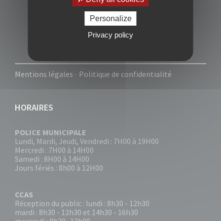
Personalize
Privacy policy
Mentions légales
-
Politique de confidentialité
HORAIRES
POLICE MUNICIPALE
Lundi, Mardi, Jeudi, Vendredi : 7H00 à 19H00
Mercredi : 7H00 à 14H00
Samedi : 8H00 à 14H00
Jours fériés : 8h00 à 12H00
CCAS
Réception du public : lundi : 8h30 - 12h30
mardi : 8h30 - 12h30 et 14h30 - 16h30