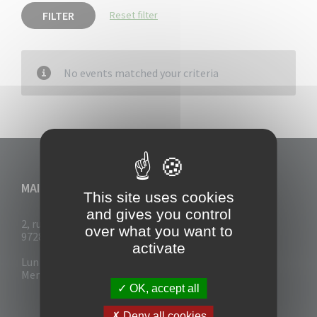
FILTER
Reset filter
No events matched your criteria
MAIRIE DU VAUCLIN
This site uses cookies
and gives you control
2, rue Collignon
over what you want to
97280 Le Vauclin
activate
Lun - Mar : 7h30- 13h & 14h-17h
Mer-Jeu-Vend : 7h30 - 13h30
OK, accept all
Deny all cookies