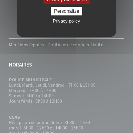
Personalize
Privacy policy
Mentions légales
-
Politique de confidentialité
HORAIRES
POLICE MUNICIPALE
Lundi, Mardi, Jeudi, Vendredi : 7H00 à 19H00
Mercredi : 7H00 à 14H00
Samedi : 8H00 à 14H00
Jours fériés : 8h00 à 12H00
CCAS
Réception du public : lundi : 8h30 - 12h30
mardi : 8h30 - 12h30 et 14h30 - 16h30