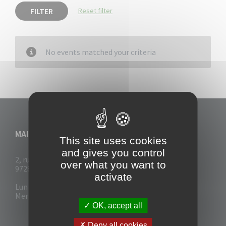
FILTER
Reset filter
No events matched your criteria
MAIRIE DU VAUCLIN
This site uses cookies
and gives you control
2, rue Collignon
over what you want to
97280 Le Vauclin
activate
Lun - Mar : 7h30- 13h & 14h-17h
Mer-Jeu-Vend : 7h30 - 13h30
OK, accept all
Deny all cookies