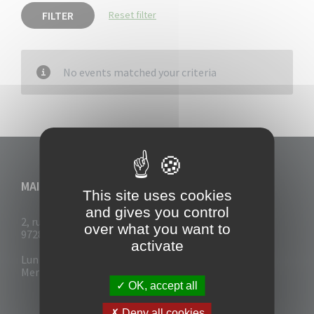
FILTER
Reset filter
No events matched your criteria
MAIRIE DU VAUCLIN
This site uses cookies
and gives you control
2, rue Collignon
over what you want to
97280 Le Vauclin
activate
Lun - Mar : 7h30- 13h & 14h-17h
Mer-Jeu-Vend : 7h30 - 13h30
OK, accept all
Deny all cookies