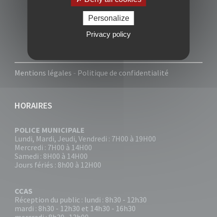
Personalize
Privacy policy
Mentions légales
-
Politique de confidentialité
HORAIRES
POLICE MUNICIPALE
Lundi, Mardi, Jeudi, Vendredi : 7H00 à 19H00
Mercredi : 7H00 à 14H00
Samedi : 8H00 à 14H00
Jours fériés : 8h00 à 12H00
CCAS
Réception du public : lundi : 8h30 - 12h30
mardi : 8h30 - 12h30 et 14h30 - 16h30