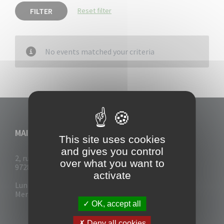
FILTER
Reset filter
No events matched your criteria
MAIRIE DU VAUCLIN
This site uses cookies
and gives you control
2, rue Collignon
over what you want to
97280 Le Vauclin
activate
Lun - Mar : 7h30- 13h & 14h-17h
Mer-Jeu-Vend : 7h30 - 13h30
OK, accept all
Deny all cookies