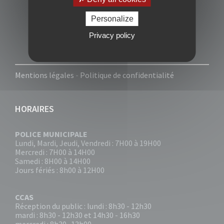
Personalize
Privacy policy
Mentions légales
-
Politique de confidentialité
HORAIRES
POLICE MUNICIPALE
Lundi, Mardi, Jeudi, Vendredi : 7H00 à 19H00
Mercredi : 7H00 à 14H00
Samedi : 8H00 à 14H00
Jours fériés : 8h00 à 12H00
CCAS
Réception du public : lundi : 8h30 - 12h30
mardi : 8h30 - 12h30 et 14h30 - 16h30