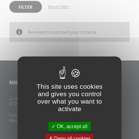
FILTER
Reset filter
No events matched your criteria
MAIRIE DU VAUCLIN
This site uses cookies
and gives you control
2, rue Collignon
over what you want to
97280 Le Vauclin
activate
Lun - Mar : 7h30- 13h & 14h-17h
Mer-Jeu-Vend : 7h30 - 13h30
OK, accept all
Deny all cookies