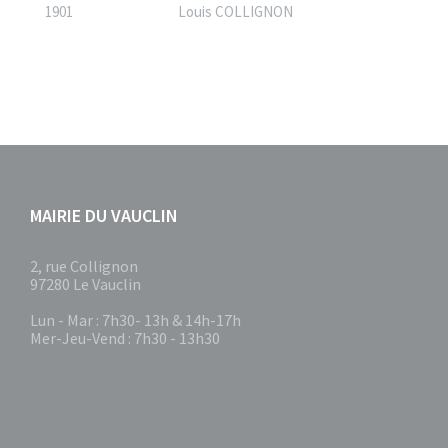
1901
Louis COLLIGNON
MAIRIE DU VAUCLIN
2, rue Collignon
97280 Le Vauclin
Lun - Mar : 7h30- 13h & 14h-17h
Mer-Jeu-Vend : 7h30 - 13h30