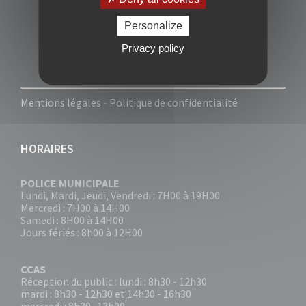
Personalize
Privacy policy
Mentions légales
-
Politique de confidentialité
HORAIRES
POLICE MUNICIPALE
Lundi, Mardi, Jeudi, Vendredi : 7H00 à 19H00
Mercredi : 7H00 à 14H00
Samedi : 8H00 à 14H00
Jours fériés : 8h00 à 12H00
CCAS
Réception du public : lundi : 8h30 - 12h30
mardi : 8h30 - 12h30 et 14h30 - 16h30