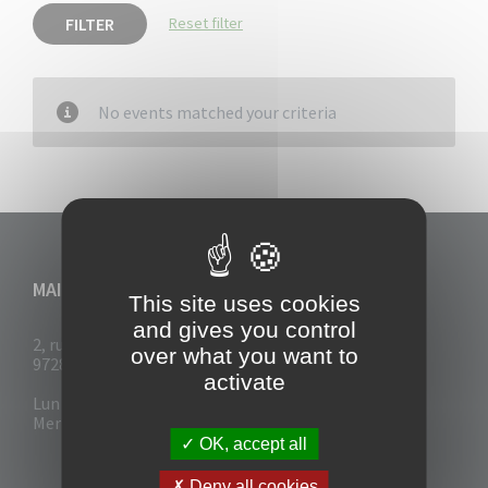
FILTER
Reset filter
No events matched your criteria
MAIRIE DU VAUCLIN
This site uses cookies
and gives you control
2, rue Collignon
over what you want to
97280 Le Vauclin
activate
Lun - Mar : 7h30- 13h & 14h-17h
Mer-Jeu-Vend : 7h30 - 13h30
OK, accept all
Deny all cookies