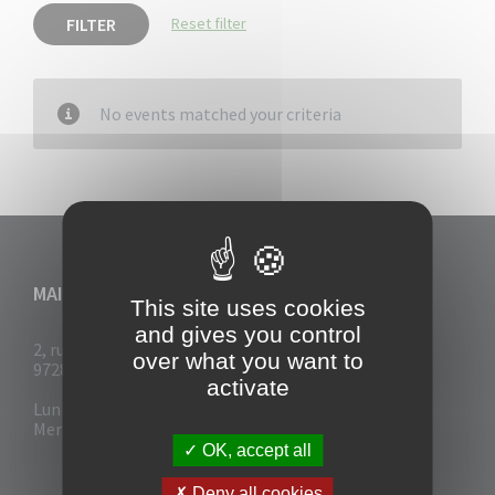
FILTER
Reset filter
No events matched your criteria
MAIRIE DU VAUCLIN
This site uses cookies
and gives you control
2, rue Collignon
over what you want to
97280 Le Vauclin
activate
Lun - Mar : 7h30- 13h & 14h-17h
Mer-Jeu-Vend : 7h30 - 13h30
OK, accept all
Deny all cookies