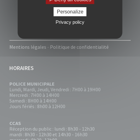
Personalize
Privacy policy
Mentions légales
-
Politique de confidentialité
HORAIRES
POLICE MUNICIPALE
Lundi, Mardi, Jeudi, Vendredi : 7H00 à 19H00
Mercredi : 7H00 à 14H00
Samedi : 8H00 à 14H00
Jours fériés : 8h00 à 12H00
CCAS
Réception du public : lundi : 8h30 - 12h30
mardi : 8h30 - 12h30 et 14h30 - 16h30