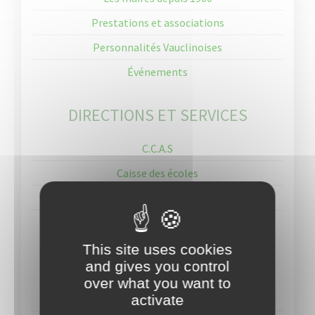
Prestations et associations
Personnalités Vauclinoises
Événements
DIRECTIONS ET SERVICES
C.C.A.S
Caisse des écoles
Police Municipale
Service technique
This site uses cookies
CONSEIL MUNICIPAL
and gives you control
over what you want to
Mairie du Vauclin
activate