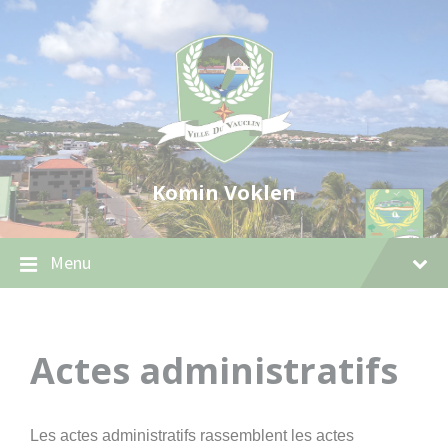
Skip
Skip
Skip
to
to
to
content
main
footer
navigation
Komin Voklen
Menu
Actes administratifs
Les actes administratifs rassemblent les actes