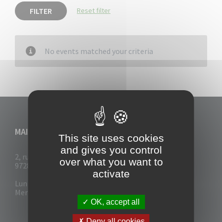
FILTER
Reset filter
No events matched your criteria
MAIRIE DU VAUCLIN
This site uses cookies
and gives you control
2, rue Collignon
over what you want to
97280 Le Vauclin
activate
Lun - Mar : 7h30- 13h & 14h-17h
Mer-Jeu-Vend : 7h30 - 13h30
OK, accept all
Deny all cookies