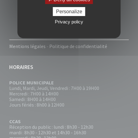
Personalize
Privacy policy
Mentions légales
-
Politique de confidentialité
HORAIRES
POLICE MUNICIPALE
Lundi, Mardi, Jeudi, Vendredi : 7H00 à 19H00
Mercredi : 7H00 à 14H00
Samedi : 8H00 à 14H00
Jours fériés : 8h00 à 12H00
CCAS
Réception du public : lundi : 8h30 - 12h30
mardi : 8h30 - 12h30 et 14h30 - 16h30