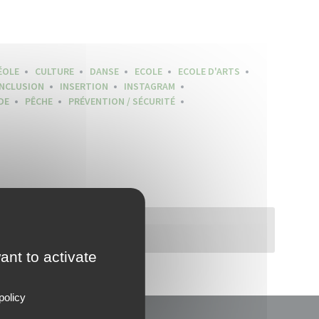
ÉOLE
CULTURE
DANSE
ECOLE
ECOLE D'ARTS
INCLUSION
INSERTION
INSTAGRAM
DE
PÊCHE
PRÉVENTION / SÉCURITÉ
ant to activate
policy