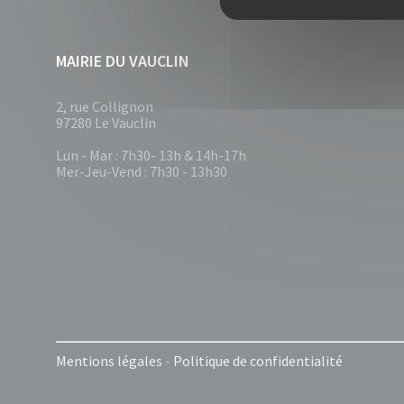
MAIRIE DU VAUCLIN
2, rue Collignon
97280 Le Vauclin
Lun - Mar : 7h30- 13h & 14h-17h
Mer-Jeu-Vend : 7h30 - 13h30
Mentions légales
-
Politique de confidentialité