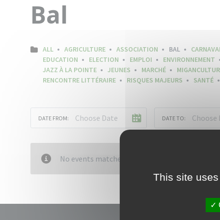
Bal
ALL
AGRICULTURE
ASSOCIATION
BAL
CARNAVA
EDUCATION
ELECTION
EMPLOI
ENVIRONNEMENT
JAZZ À LA POINTE
JEUNES
MARCHÉ
MIGANCULTUR
RENCONTRE LITTÉRAIRE
RISQUES MAJEURS
SANTÉ
DATE FROM:
DATE TO:
No events matched your criteria
This site uses