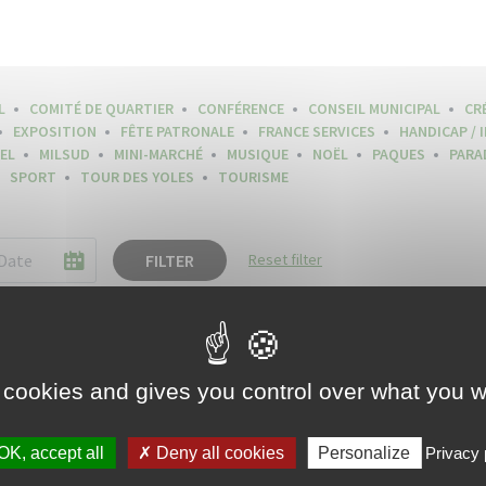
L
COMITÉ DE QUARTIER
CONFÉRENCE
CONSEIL MUNICIPAL
CR
EXPOSITION
FÊTE PATRONALE
FRANCE SERVICES
HANDICAP / 
EL
MILSUD
MINI-MARCHÉ
MUSIQUE
NOËL
PAQUES
PARA
SPORT
TOUR DES YOLES
TOURISME
FILTER
Reset filter
 cookies and gives you control over what you w
OK, accept all
Deny all cookies
Personalize
Privacy 