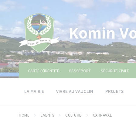
Skip
Skip
Skip
to
to
to
content
main
footer
navigation
Komin Vo
CARTE D’IDENTITÉ
PASSEPORT
SÉCURITÉ CIVILE
LA MAIRIE
VIVRE AU VAUCLIN
PROJETS
HOME
EVENTS
CULTURE
CARNAVAL