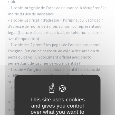
clair
– 1 copie intégrale de l’acte de naissance à récupérer à la
mairie du lieu de naissance
– 1 copie justificatif d’adresse + l’original du justificatif
d’adresse de moins de 3 mois au nom du représentant
légal (facture d’eau, d’électricité, de téléphone, dernier
avis d’imposition)
– 1 copie des 2 premières pages de l’ancien passeport +
l’original (en cas de perte ou de vol : la déclaration de
perte ou de vol, un document officiel avec photo
permettant de justifier de votre identité)
– 1 copie + l’original de la pièce d’identité en cours de
validité du représentant légal ou décision de justice
attestant la qualité de tuteur
– 1 timbre fiscal
This site uses cookies
17€ pour les mineurs de moins de15 ans
and gives you control
42€ pour les mineurs de 15 ans et plus
over what you want to