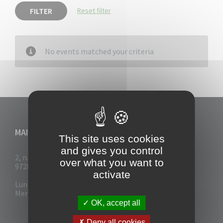
FILTER
Reset filter
No events matched your criteria
MAIRIE DU VAUCLIN
This site uses cookies
and gives you control
2, rue Collignon
over what you want to
97280 Le Vauclin
activate
Lun - Mar : 7h30- 13h & 14h-17h
Mer-Jeu-Vend : 7h30 - 13h30
OK, accept all
Deny all cookies