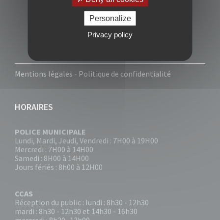
Personalize
Privacy policy
Mentions légales
-
Politique de confidentialité
HORAIRES
POLICE MUNICIPALE
Lundi, Mardi, Jeudi, Vendredi : 7H00 à 19H00
Mercredi : 7H00 à 14H00
Samedi : 8H00 à 14H00
Jours fériés : 8h00 à 12H00
CCAS
Réception du public : lundi : 8h30 - 12h30
mardi : 8h30 - 12h30 et 14h30 - 16h30