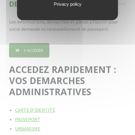
DEMANDE DE PASSEPORT
Privacy policy
Les informations, démarches et pièces à fournir pour
votre demande ou renouvellement de passeport.
Y ACCEDÉR
ACCEDEZ RAPIDEMENT :
VOS DEMARCHES
ADMINISTRATIVES
CARTE D’IDENTITÉ
PASSEPORT
URBANISME