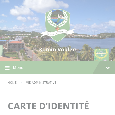
Skip
Skip
Skip
to
to
to
content
main
footer
navigation
Komin Voklen
Menu
HOME
VIE ADMINISTRATIVE
CARTE D’IDENTITÉ