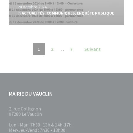
28 octobre 2024
in
ACTUALITÉS
,
COMMUNIQUES
,
ENQUÊTE PUBLIQUE
Pagination
1
2
…
7
Suivant
des
publications
MAIRIE DU VAUCLIN
2, rue Collignon
97280 Le Vauclin
Lun - Mar : 7h30- 13h & 14h-17h
Mer-Jeu-Vend : 7h30 - 13h30