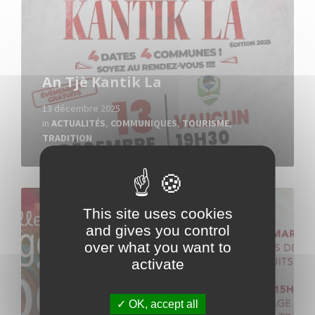
An Tjè Kantik La
13 décembre 2025
in
ACTUALITÉS
,
COMMUNIQUES
,
TOURISME
,
TRADITION
Read
More
This site uses cookies
and gives you control
over what you want to
activate
OK, accept all