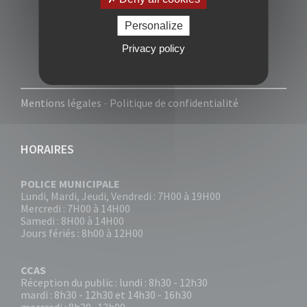
Personalize
Privacy policy
Mentions légales
-
Politique de confidentialité
HORAIRES
POLICE MUNICIPALE
Lundi, Mardi, Jeudi, Vendredi : 7H00 à 19H00
Mercredi : 7H00 à 14H00
Samedi : 8H00 à 14H00
Jours fériés : 8h00 à 12H00
CCAS
Réception du public : lundi : 8h30 - 12h30
mardi : 8h30 - 12h30 et 14h30 - 16h30