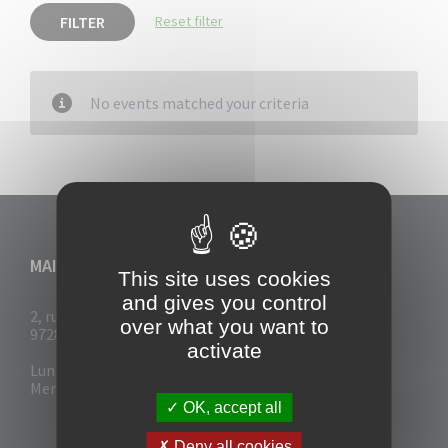
FILTER
Reset filter
No events matched your criteria
MAIRIE DU VAUCLIN
This site uses cookies
and gives you control
2, rue Collignon
over what you want to
97280 Le Vauclin
activate
Lun - Mar : 7h30- 13h & 14h-17h
Mer-Jeu-Vend : 7h30 - 13h30
OK, accept all
Deny all cookies