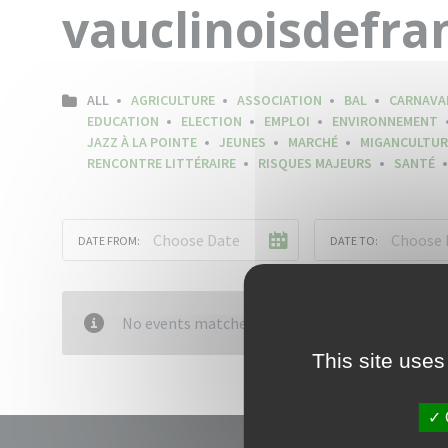
vauclinoisdefra
ALL
AGRICULTURE
ASSOCIATION
BAL
CARNAVA
EDUCATION
ELECTION
EMPLOI
ENVIRONNEMENT
JAZZ À LA POINTE
JEUNES
MARCHÉ
MIGANCULTUR
RENCONTRE LITTÉRAIRE
RISQUES MAJEURS
SANTÉ
DATE FROM:
DATE TO:
No events matched your criteria
This site uses