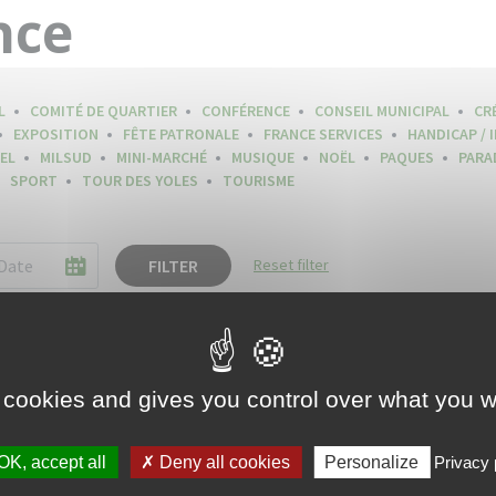
nce
L
COMITÉ DE QUARTIER
CONFÉRENCE
CONSEIL MUNICIPAL
CR
EXPOSITION
FÊTE PATRONALE
FRANCE SERVICES
HANDICAP / 
EL
MILSUD
MINI-MARCHÉ
MUSIQUE
NOËL
PAQUES
PARA
SPORT
TOUR DES YOLES
TOURISME
FILTER
Reset filter
 cookies and gives you control over what you w
OK, accept all
Deny all cookies
Personalize
Privacy 