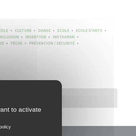
ÉOLE
CULTURE
DANSE
ECOLE
ECOLE D'ARTS
INCLUSION
INSERTION
INSTAGRAM
DE
PÊCHE
PRÉVENTION / SÉCURITÉ
ant to activate
policy