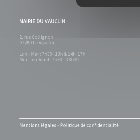
MAIRIE DU VAUCLIN
2, rue Collignon
97280 Le Vauclin
Lun - Mar : 7h30- 13h & 14h-17h
Mer-Jeu-Vend : 7h30 - 13h30
Mentions légales
-
Politique de confidentialité