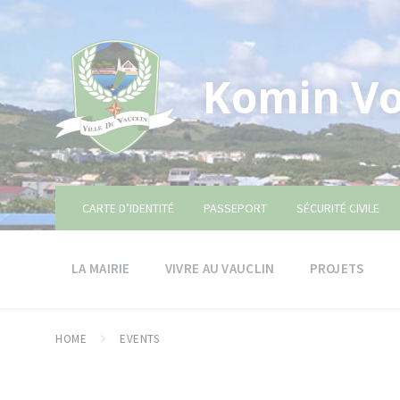
Skip
Skip
Skip
to
to
to
content
main
footer
navigation
Komin Vo
CARTE D’IDENTITÉ
PASSEPORT
SÉCURITÉ CIVILE
LA MAIRIE
VIVRE AU VAUCLIN
PROJETS
HOME
EVENTS