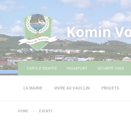
Skip
Skip
Skip
to
to
to
content
main
footer
navigation
Komin Vo
CARTE D’IDENTITÉ
PASSEPORT
SÉCURITÉ CIVILE
LA MAIRIE
VIVRE AU VAUCLIN
PROJETS
HOME
EVENTS