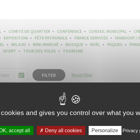
L
COMITÉ DE QUARTIER
CONFÉRENCE
CONSEIL MUNICIPAL
CR
EXPOSITION
FÊTE PATRONALE
FRANCE SERVICES
HANDICAP / 
EL
MILSUD
MINI-MARCHÉ
MUSIQUE
NOËL
PAQUES
PARA
SPORT
TOUR DES YOLES
TOURISME
FILTER
Reset filter
 cookies and gives you control over what you w
OK, accept all
Deny all cookies
Personalize
Privacy 