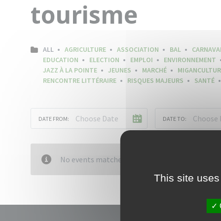
tourisme
ALL
AGRICULTURE
ASSOCIATION
BAL
CARNAVA
EDUCATION
ELECTION
EMPLOI
ENVIRONNEMENT
JAZZ À LA POINTE
JEUNES
MARCHÉ
MIGANCULTUR
RENCONTRE LITTÉRAIRE
RISQUES MAJEURS
SANTÉ
DATE FROM:
DATE TO:
No events matched your criteria
This site uses