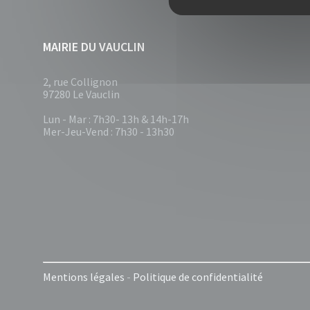
MAIRIE DU VAUCLIN
2, rue Collignon
97280 Le Vauclin
Lun - Mar : 7h30- 13h & 14h-17h
Mer-Jeu-Vend : 7h30 - 13h30
Mentions légales
-
Politique de confidentialité