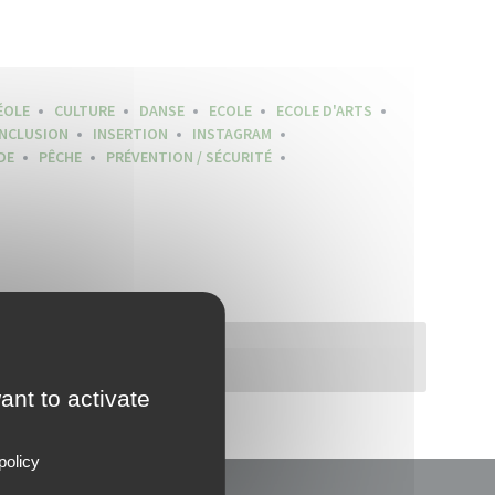
ÉOLE
CULTURE
DANSE
ECOLE
ECOLE D'ARTS
INCLUSION
INSERTION
INSTAGRAM
DE
PÊCHE
PRÉVENTION / SÉCURITÉ
ant to activate
policy