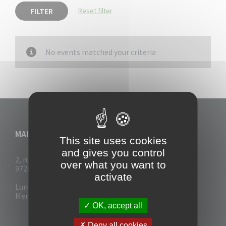
FILTER
Reset filter
No events matched your criteria
MAIRIE DU VAUCLIN
This site uses cookies
and gives you control
2, rue Collignon
over what you want to
97280 Le Vauclin
activate
Lun - Mar : 7h30- 13h & 14h-17h
Mer-Jeu-Vend : 7h30 - 13h30
OK, accept all
Deny all cookies