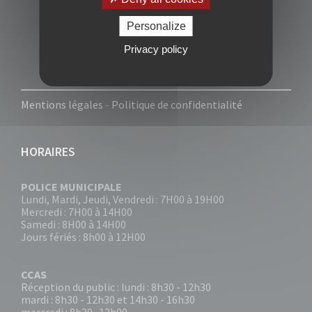
Personalize
Privacy policy
Mentions légales
-
Politique de confidentialité
HORAIRES
POLICE MUNICIPALE
Lundi, Mardi, Jeudi, Vendredi : 7H00 à 19H00
Mercredi : 7H00 à 14H00
Samedi : 8H00 à 14H00
Jours fériés : 8h00 à 12H00
CCAS
Réception du public : lundi : 8h30 - 12h30
mardi : 8h30 - 12h30 et 14h30 - 16h30