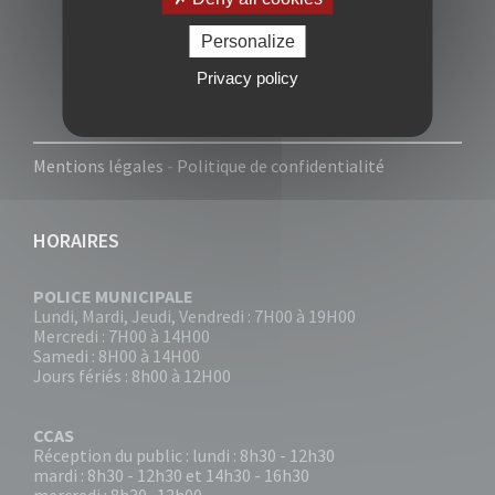
Personalize
Privacy policy
Mentions légales
-
Politique de confidentialité
HORAIRES
POLICE MUNICIPALE
Lundi, Mardi, Jeudi, Vendredi : 7H00 à 19H00
Mercredi : 7H00 à 14H00
Samedi : 8H00 à 14H00
Jours fériés : 8h00 à 12H00
CCAS
Réception du public : lundi : 8h30 - 12h30
mardi : 8h30 - 12h30 et 14h30 - 16h30