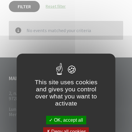
FILTER
Reset filter
No events matched your criteria
MAIRIE DU VAUCLIN
This site uses cookies
and gives you control
2, rue Collignon
over what you want to
97280 Le Vauclin
activate
Lun - Mar : 7h30- 13h & 14h-17h
Mer-Jeu-Vend : 7h30 - 13h30
OK, accept all
Deny all cookies