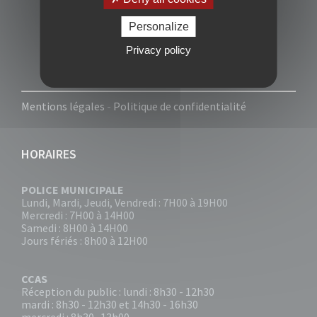
Personalize
Privacy policy
Mentions légales
-
Politique de confidentialité
HORAIRES
POLICE MUNICIPALE
Lundi, Mardi, Jeudi, Vendredi : 7H00 à 19H00
Mercredi : 7H00 à 14H00
Samedi : 8H00 à 14H00
Jours fériés : 8h00 à 12H00
CCAS
Réception du public : lundi : 8h30 - 12h30
mardi : 8h30 - 12h30 et 14h30 - 16h30