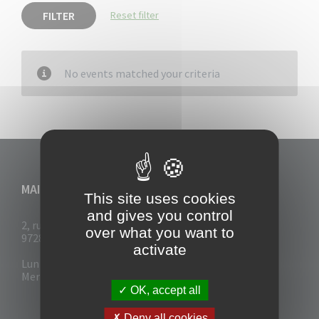
FILTER
Reset filter
No events matched your criteria
MAIRIE DU VAUCLIN
This site uses cookies
and gives you control
2, rue Collignon
over what you want to
97280 Le Vauclin
activate
Lun - Mar : 7h30- 13h & 14h-17h
Mer-Jeu-Vend : 7h30 - 13h30
OK, accept all
Deny all cookies