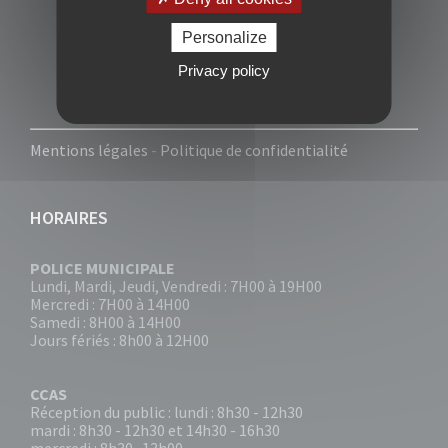
Personalize
Privacy policy
Mentions légales
-
Politique de confidentialité
HORAIRES
POLICE MUNICIPALE
Lundi, Mardi, Jeudi, Vendredi : 7H00 à 19H00
Mercredi : 7H00 à 14H00
Samedi : 8H00 à 14H00
Jours fériés : 8h00 à 12H00
CCAS
Réception du public : lundi : 8h30 - 12h30
mardi : 8h30 - 12h30 et 14h30 - 16h30