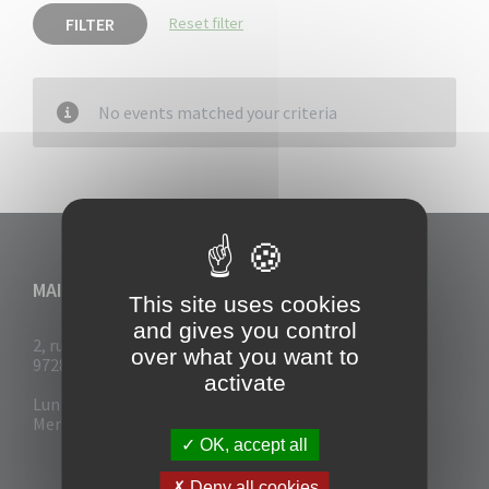
FILTER
Reset filter
No events matched your criteria
MAIRIE DU VAUCLIN
This site uses cookies
and gives you control
2, rue Collignon
over what you want to
97280 Le Vauclin
activate
Lun - Mar : 7h30- 13h & 14h-17h
Mer-Jeu-Vend : 7h30 - 13h30
OK, accept all
Deny all cookies