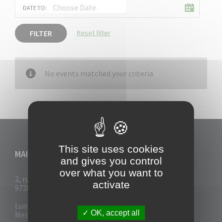
DATE TO:
FILTER
Reset filter
No events matched your criteria
This site uses cookies
MAIRIE DU VAUCLIN
and gives you control
over what you want to
2, rue Collignon
activate
97280 Le Vauclin
Lun - Mar : 7h30- 13h & 14h-17h
OK, accept all
Mer-Jeu-Vend : 7h30 - 13h30