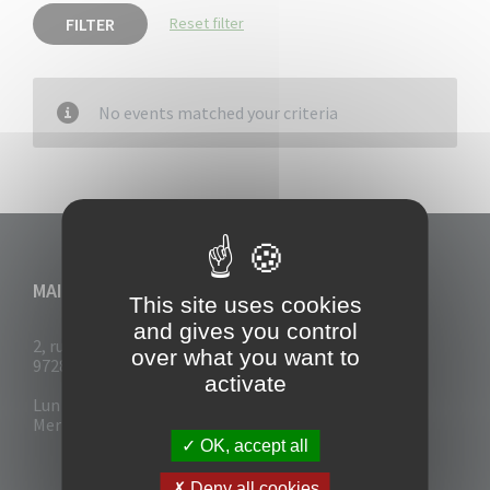
FILTER
Reset filter
No events matched your criteria
MAIRIE DU VAUCLIN
This site uses cookies
and gives you control
2, rue Collignon
over what you want to
97280 Le Vauclin
activate
Lun - Mar : 7h30- 13h & 14h-17h
Mer-Jeu-Vend : 7h30 - 13h30
OK, accept all
Deny all cookies