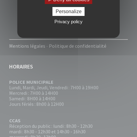
Personalize
Privacy policy
Mentions légales
-
Politique de confidentialité
HORAIRES
POLICE MUNICIPALE
Lundi, Mardi, Jeudi, Vendredi : 7H00 à 19H00
Mercredi : 7H00 à 14H00
Samedi : 8H00 à 14H00
Jours fériés : 8h00 à 12H00
CCAS
Réception du public : lundi : 8h30 - 12h30
mardi : 8h30 - 12h30 et 14h30 - 16h30