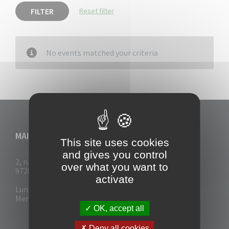
FILTER
Reset filter
No events matched your criteria
MAIRIE DU VAUCLIN
This site uses cookies
and gives you control
2, rue Collignon
over what you want to
97280 Le Vauclin
activate
Lun - Mar : 7h30- 13h & 14h-17h
Mer-Jeu-Vend : 7h30 - 13h30
OK, accept all
Deny all cookies