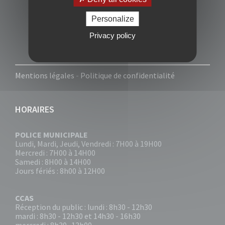
Personalize
Privacy policy
Mentions légales
-
Politique de confidentialité
HORAIRES
POLICE MUNICIPALE
Lundi, Mardi, Jeudi, Vendredi : 7H00 à 19H00
Mercredi : 7H00 à 14H00
Samedi : 8H00 à 14H00
Jours fériés : 8h00 à 12H00
CCAS
Réception du public : lundi : 8h30 - 12h30
mardi : 8h30 - 12h30 et 14h30 - 16h30