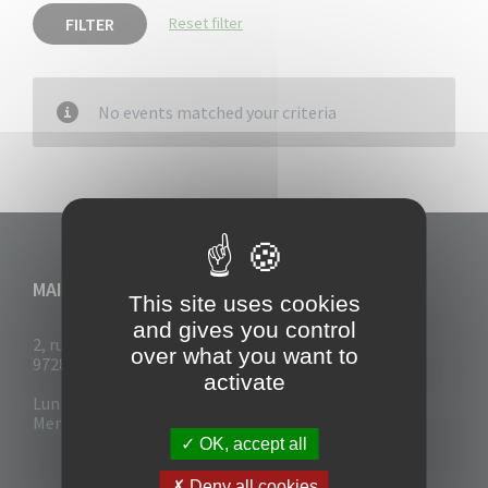
FILTER
Reset filter
No events matched your criteria
MAIRIE DU VAUCLIN
This site uses cookies
and gives you control
2, rue Collignon
over what you want to
97280 Le Vauclin
activate
Lun - Mar : 7h30- 13h & 14h-17h
Mer-Jeu-Vend : 7h30 - 13h30
OK, accept all
Deny all cookies