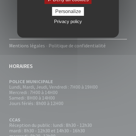
Personalize
Privacy policy
Mentions légales
-
Politique de confidentialité
HORAIRES
POLICE MUNICIPALE
Lundi, Mardi, Jeudi, Vendredi : 7H00 à 19H00
Mercredi : 7H00 à 14H00
Samedi : 8H00 à 14H00
Jours fériés : 8h00 à 12H00
CCAS
Réception du public : lundi : 8h30 - 12h30
mardi : 8h30 - 12h30 et 14h30 - 16h30