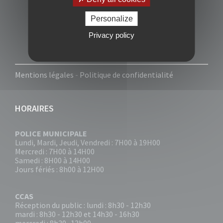
Personalize
Privacy policy
Mentions légales
-
Politique de confidentialité
HORAIRES
POLICE MUNICIPALE
Lundi, Mardi, Jeudi, Vendredi : 7H00 à 19H00
Mercredi : 7H00 à 14H00
Samedi : 8H00 à 14H00
Jours fériés : 8h00 à 12H00
CCAS
Réception du public : lundi : 8h30 - 12h30
mardi : 8h30 - 12h30 et 14h30 - 16h30