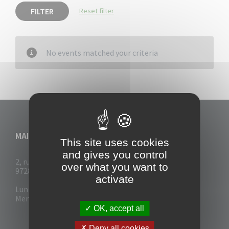
FILTER
Reset filter
No events matched your criteria
MAIRIE DU VAUCLIN
This site uses cookies
and gives you control
2, rue Collignon
over what you want to
97280 Le Vauclin
activate
Lun - Mar : 7h30- 13h & 14h-17h
Mer-Jeu-Vend : 7h30 - 13h30
OK, accept all
Deny all cookies