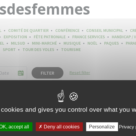
tsdesfemmes
L
COMITÉ DE QUARTIER
CONFÉRENCE
CONSEIL MUNICIPAL
CR
EXPOSITION
FÊTE PATRONALE
FRANCE SERVICES
HANDICAP / 
EL
MILSUD
MINI-MARCHÉ
MUSIQUE
NOËL
PAQUES
PARA
SPORT
TOUR DES YOLES
TOURISME
FILTER
Reset filter
 cookies and gives you control over what you w
OK, accept all
Deny all cookies
Personalize
Privacy 