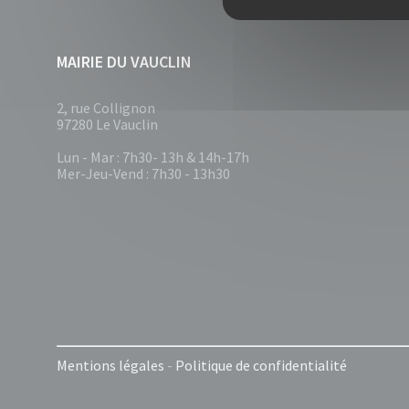
MAIRIE DU VAUCLIN
2, rue Collignon
97280 Le Vauclin
Lun - Mar : 7h30- 13h & 14h-17h
Mer-Jeu-Vend : 7h30 - 13h30
Mentions légales
-
Politique de confidentialité