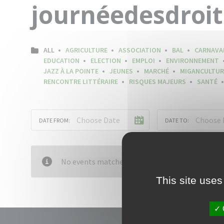
journéedesdroi
ALL
AGRICULTURE
ASSOCIATION
BAL
CARNAVA
EDUCATION
ELECTION
EMPLOI
ENVIRONNEMENT
JAZZ À LA POINTE
JEUNES
MARCHÉ
MIGANCULTUR
RENCONTRE LITTÉRAIRE
RISQUES MAJEURS
SANTÉ
DATE FROM:
DATE TO:
No events matched your criteria
This site uses