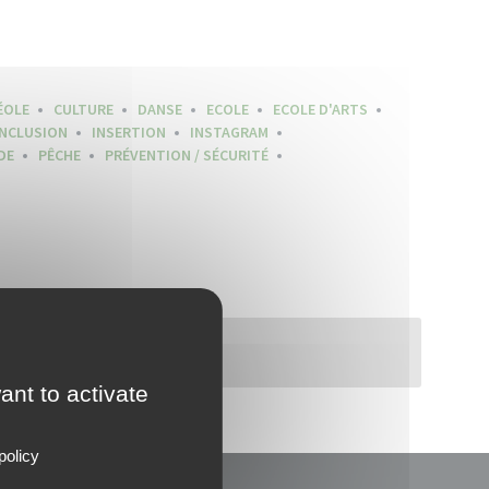
ÉOLE
CULTURE
DANSE
ECOLE
ECOLE D'ARTS
INCLUSION
INSERTION
INSTAGRAM
DE
PÊCHE
PRÉVENTION / SÉCURITÉ
ant to activate
policy