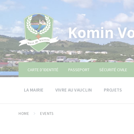
Skip
Skip
Skip
to
to
to
content
main
footer
navigation
Komin Vo
CARTE D’IDENTITÉ
PASSEPORT
SÉCURITÉ CIVILE
LA MAIRIE
VIVRE AU VAUCLIN
PROJETS
HOME
EVENTS