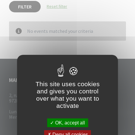
FILTER
Reset filter
No events matched your criteria
MAIRIE DU VAUCLIN
This site uses cookies
and gives you control
2, rue Collignon
over what you want to
97280 Le Vauclin
activate
Lun - Mar : 7h30- 13h & 14h-17h
Mer-Jeu-Vend : 7h30 - 13h30
OK, accept all
Deny all cookies