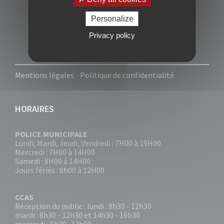
Personalize
Privacy policy
Mentions légales
-
Politique de confidentialité
HORAIRES
POLICE MUNICIPALE
Lundi, Mardi, Jeudi, Vendredi : 7H00 à 19H00
Mercredi : 7H00 à 14H00
Samedi : 8H00 à 14H00
Jours fériés : 8h00 à 12H00
CCAS
Réception du public : lundi : 8h30 - 12h30
mardi : 8h30 - 12h30 et 14h30 - 16h30