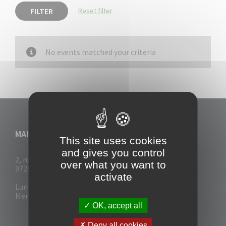
FILTER
Reset filter
No events matched your criteria
MAIRIE DU VAUCLIN
This site uses cookies
and gives you control
2, rue Collignon
over what you want to
97280 Le Vauclin
activate
Lun - Mar : 7h30- 13h & 14h-17h
Mer-Jeu-Vend : 7h30 - 13h30
OK, accept all
Deny all cookies