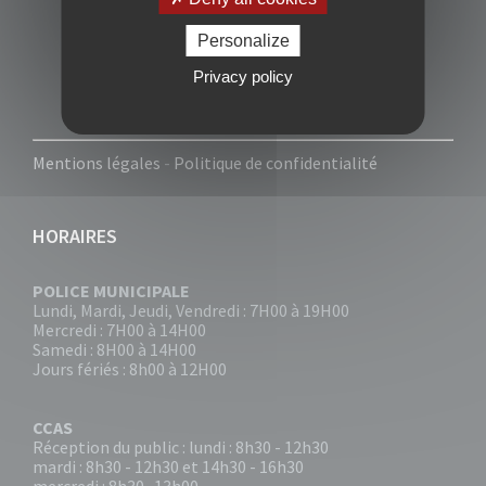
Personalize
Privacy policy
Mentions légales
-
Politique de confidentialité
HORAIRES
POLICE MUNICIPALE
Lundi, Mardi, Jeudi, Vendredi : 7H00 à 19H00
Mercredi : 7H00 à 14H00
Samedi : 8H00 à 14H00
Jours fériés : 8h00 à 12H00
CCAS
Réception du public : lundi : 8h30 - 12h30
mardi : 8h30 - 12h30 et 14h30 - 16h30