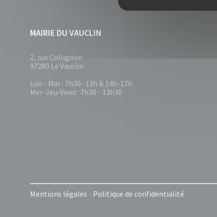
MAIRIE DU VAUCLIN
2, rue Collignon
97280 Le Vauclin
Lun - Mar : 7h30- 13h & 14h-17h
Mer-Jeu-Vend : 7h30 - 13h30
Mentions légales
-
Politique de confidentialité