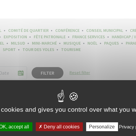
L
COMITÉ DE QUARTIER
CONFÉRENCE
CONSEIL MUNICIPAL
CR
EXPOSITION
FÊTE PATRONALE
FRANCE SERVICES
HANDICAP / 
EL
MILSUD
MINI-MARCHÉ
MUSIQUE
NOËL
PAQUES
PARA
SPORT
TOUR DES YOLES
TOURISME
FILTER
Reset filter
 cookies and gives you control over what you w
OK, accept all
Deny all cookies
Personalize
Privacy 