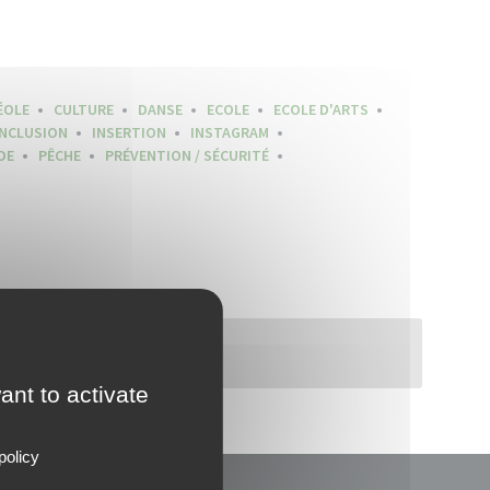
ÉOLE
CULTURE
DANSE
ECOLE
ECOLE D'ARTS
INCLUSION
INSERTION
INSTAGRAM
DE
PÊCHE
PRÉVENTION / SÉCURITÉ
ant to activate
policy