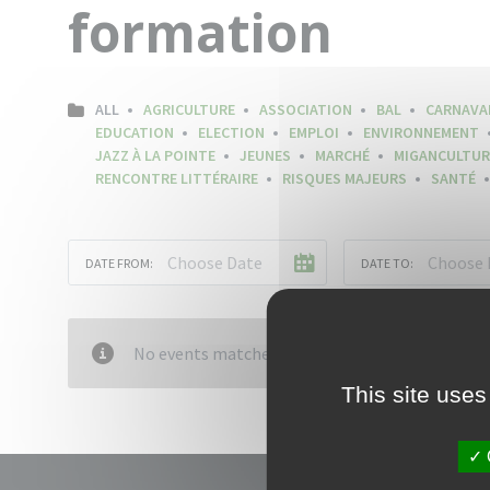
formation
ALL
AGRICULTURE
ASSOCIATION
BAL
CARNAVA
EDUCATION
ELECTION
EMPLOI
ENVIRONNEMENT
JAZZ À LA POINTE
JEUNES
MARCHÉ
MIGANCULTUR
RENCONTRE LITTÉRAIRE
RISQUES MAJEURS
SANTÉ
DATE FROM:
DATE TO:
No events matched your criteria
This site uses