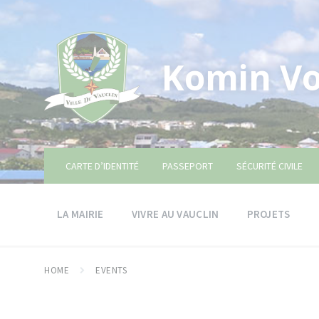
Skip
Skip
Skip
to
to
to
content
main
footer
navigation
Komin Vo
CARTE D’IDENTITÉ
PASSEPORT
SÉCURITÉ CIVILE
LA MAIRIE
VIVRE AU VAUCLIN
PROJETS
HOME
EVENTS