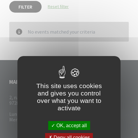
FILTER
Reset filter
No events matched your criteria
MAIRIE DU VAUCLIN
This site uses cookies
and gives you control
2, rue Collignon
over what you want to
97280 Le Vauclin
activate
Lun - Mar : 7h30- 13h & 14h-17h
Mer-Jeu-Vend : 7h30 - 13h30
OK, accept all
Deny all cookies