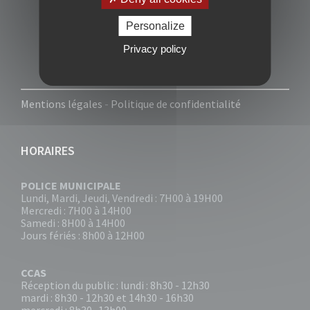
Personalize
Privacy policy
Mentions légales
-
Politique de confidentialité
HORAIRES
POLICE MUNICIPALE
Lundi, Mardi, Jeudi, Vendredi : 7H00 à 19H00
Mercredi : 7H00 à 14H00
Samedi : 8H00 à 14H00
Jours fériés : 8h00 à 12H00
CCAS
Réception du public : lundi : 8h30 - 12h30
mardi : 8h30 - 12h30 et 14h30 - 16h30