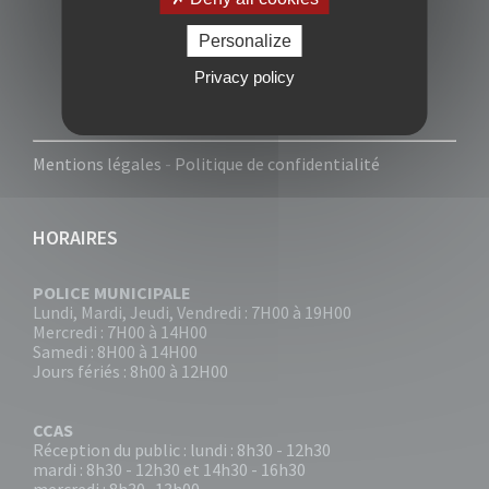
Personalize
Privacy policy
Mentions légales
-
Politique de confidentialité
HORAIRES
POLICE MUNICIPALE
Lundi, Mardi, Jeudi, Vendredi : 7H00 à 19H00
Mercredi : 7H00 à 14H00
Samedi : 8H00 à 14H00
Jours fériés : 8h00 à 12H00
CCAS
Réception du public : lundi : 8h30 - 12h30
mardi : 8h30 - 12h30 et 14h30 - 16h30