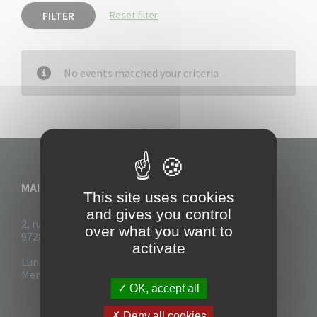
FILTER
Reset filter
No events matched your criteria
MAIRIE DU VAUCLIN
This site uses cookies
and gives you control
2, rue Collignon
over what you want to
97280 Le Vauclin
activate
Lun - Mar : 7h30- 13h & 14h-17h
Mer-Jeu-Vend : 7h30 - 13h30
OK, accept all
Deny all cookies