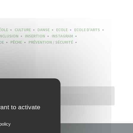
ÉOLE
CULTURE
DANSE
ECOLE
ECOLE D'ARTS
INCLUSION
INSERTION
INSTAGRAM
DE
PÊCHE
PRÉVENTION / SÉCURITÉ
ant to activate
policy