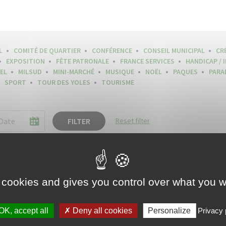
L
COMITÉ DE QUARTIER
CONFÉRENCE
CONSEIL MUNICIPAL
CR
EXPOSITION
FÊTE PATRONALE
FRANCE SERVICES
HANDICAP / 
EL
MILSUD
MINI-MARCHÉ
MUSIQUE
NOËL
PAQUES
PARA
SPORT
TOUR DES YOLES
TOURISME
FILTER
Reset filter
 cookies and gives you control over what you w
OK, accept all
Deny all cookies
Personalize
Privacy 