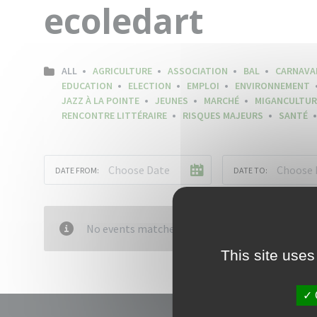
ecoledart
ALL
AGRICULTURE
ASSOCIATION
BAL
CARNAVA
EDUCATION
ELECTION
EMPLOI
ENVIRONNEMENT
JAZZ À LA POINTE
JEUNES
MARCHÉ
MIGANCULTUR
RENCONTRE LITTÉRAIRE
RISQUES MAJEURS
SANTÉ
DATE FROM:
DATE TO:
No events matched your criteria
This site uses