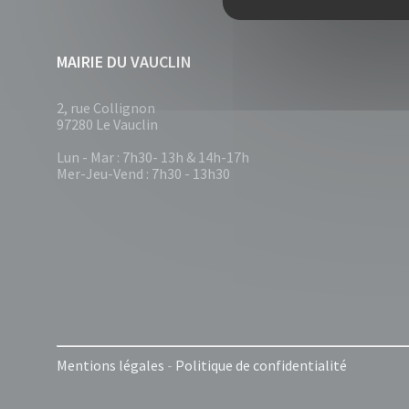
MAIRIE DU VAUCLIN
2, rue Collignon
97280 Le Vauclin
Lun - Mar : 7h30- 13h & 14h-17h
Mer-Jeu-Vend : 7h30 - 13h30
Mentions légales
-
Politique de confidentialité