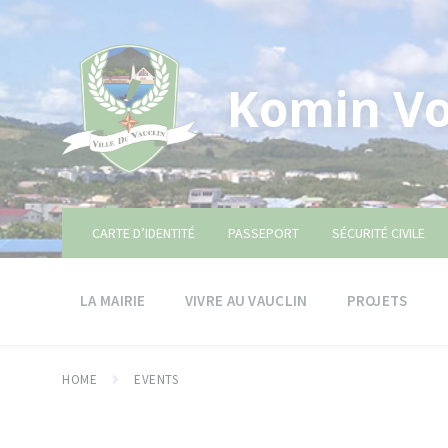
Skip
Skip
Skip
to
to
to
content
main
footer
navigation
Komin Vo
CARTE D’IDENTITÉ
PASSEPORT
SÉCURITÉ CIVILE
LA MAIRIE
VIVRE AU VAUCLIN
PROJETS
HOME
EVENTS