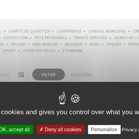
L
COMITÉ DE QUARTIER
CONFÉRENCE
CONSEIL MUNICIPAL
CR
EXPOSITION
FÊTE PATRONALE
FRANCE SERVICES
HANDICAP / 
EL
MILSUD
MINI-MARCHÉ
MUSIQUE
NOËL
PAQUES
PARA
SPORT
TOUR DES YOLES
TOURISME
FILTER
Reset filter
 cookies and gives you control over what you w
OK, accept all
Deny all cookies
Personalize
Privacy 