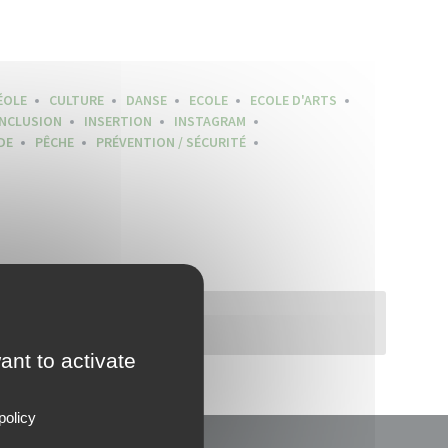
ÉOLE
CULTURE
DANSE
ECOLE
ECOLE D'ARTS
INCLUSION
INSERTION
INSTAGRAM
DE
PÊCHE
PRÉVENTION / SÉCURITÉ
ant to activate
policy