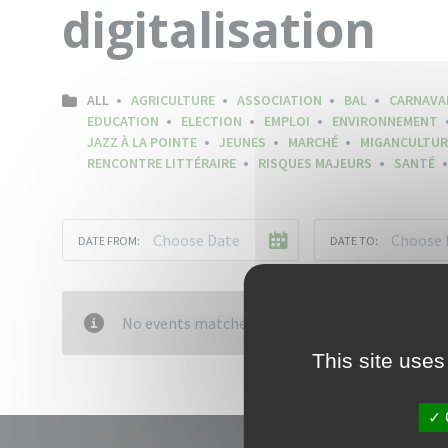
digitalisation
ALL
AGRICULTURE
ASSOCIATION
BAL
CARNAVA
EDUCATION
ELECTION
EMPLOI
ENVIRONNEMENT
JAZZ À LA POINTE
JEUNES
MARCHÉ
MIGANCULTUR
RENCONTRE LITTÉRAIRE
RISQUES MAJEURS
SANTÉ
DATE FROM:
DATE TO:
No events matched your criteria
This site uses