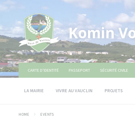
Skip
Skip
Skip
to
to
to
content
main
footer
navigation
Komin Vo
CARTE D’IDENTITÉ
PASSEPORT
SÉCURITÉ CIVILE
LA MAIRIE
VIVRE AU VAUCLIN
PROJETS
HOME
EVENTS