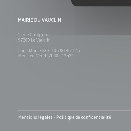
MAIRIE DU VAUCLIN
2, rue Collignon
97280 Le Vauclin
Lun - Mar : 7h30- 13h & 14h-17h
Mer-Jeu-Vend : 7h30 - 13h30
Mentions légales
-
Politique de confidentialité