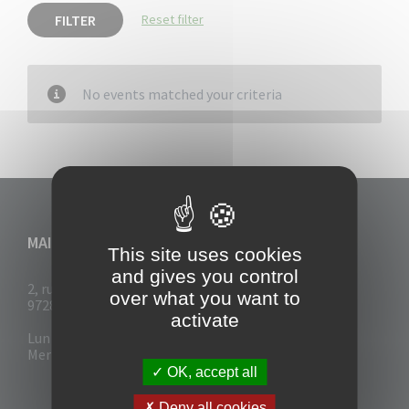
FILTER
Reset filter
No events matched your criteria
MAIRIE DU VAUCLIN
This site uses cookies
and gives you control
2, rue Collignon
over what you want to
97280 Le Vauclin
activate
Lun - Mar : 7h30- 13h & 14h-17h
Mer-Jeu-Vend : 7h30 - 13h30
OK, accept all
Deny all cookies