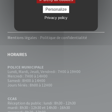
Personalize
Privacy policy
Mentions légales
-
Politique de confidentialité
HORAIRES
POLICE MUNICIPALE
Lundi, Mardi, Jeudi, Vendredi : 7H00 à 19H00
Mercredi : 7H00 à 14H00
Samedi : 8H00 à 14H00
Jours fériés : 8h00 à 12H00
CCAS
Réception du public : lundi : 8h30 - 12h30
mardi : 8h30 - 12h30 et 14h30 - 16h30