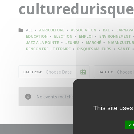
culturedurisque
ALL
AGRICULTURE
ASSOCIATION
BAL
CARNAVA
EDUCATION
ELECTION
EMPLOI
ENVIRONNEMENT
JAZZ À LA POINTE
JEUNES
MARCHÉ
MIGANCULTUR
RENCONTRE LITTÉRAIRE
RISQUES MAJEURS
SANTÉ
DATE FROM:
DATE TO:
No events matched your criteria
This site uses