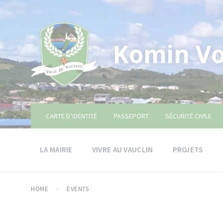
Skip
Skip
Skip
to
to
to
content
main
footer
navigation
Komin Vo
CARTE D’IDENTITÉ
PASSEPORT
SÉCURITÉ CIVILE
LA MAIRIE
VIVRE AU VAUCLIN
PROJETS
HOME
EVENTS