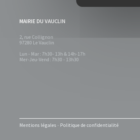
MAIRIE DU VAUCLIN
2, rue Collignon
97280 Le Vauclin
Lun - Mar : 7h30- 13h & 14h-17h
Mer-Jeu-Vend : 7h30 - 13h30
Mentions légales
-
Politique de confidentialité