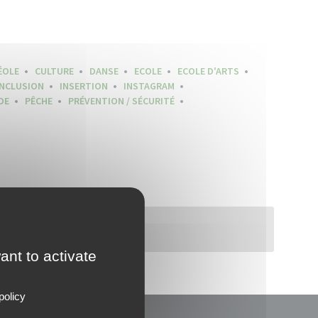
ÉOLE
CULTURE
DANSE
ECOLE
ECOLE D'ARTS
INCLUSION
INSERTION
INSTAGRAM
DE
PÊCHE
PRÉVENTION / SÉCURITÉ
ant to activate
policy