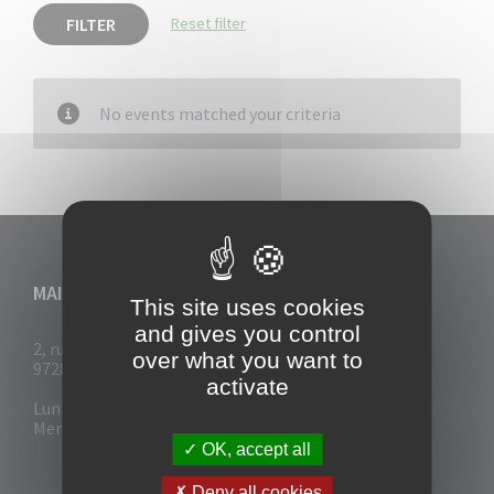
FILTER
Reset filter
No events matched your criteria
MAIRIE DU VAUCLIN
This site uses cookies
and gives you control
2, rue Collignon
over what you want to
97280 Le Vauclin
activate
Lun - Mar : 7h30- 13h & 14h-17h
Mer-Jeu-Vend : 7h30 - 13h30
OK, accept all
Deny all cookies