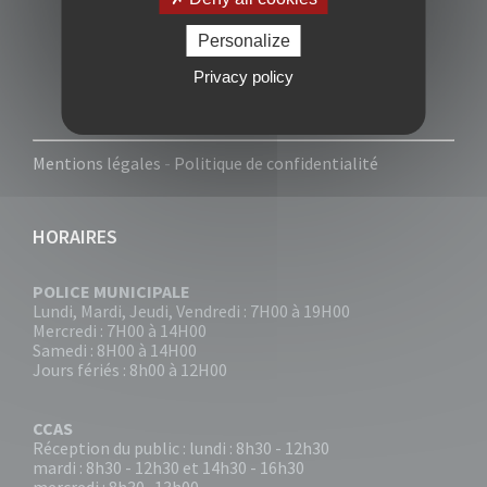
Personalize
Privacy policy
Mentions légales
-
Politique de confidentialité
HORAIRES
POLICE MUNICIPALE
Lundi, Mardi, Jeudi, Vendredi : 7H00 à 19H00
Mercredi : 7H00 à 14H00
Samedi : 8H00 à 14H00
Jours fériés : 8h00 à 12H00
CCAS
Réception du public : lundi : 8h30 - 12h30
mardi : 8h30 - 12h30 et 14h30 - 16h30