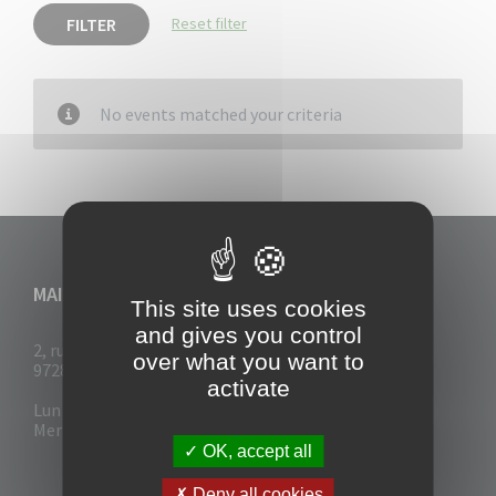
FILTER
Reset filter
No events matched your criteria
MAIRIE DU VAUCLIN
This site uses cookies
and gives you control
2, rue Collignon
over what you want to
97280 Le Vauclin
activate
Lun - Mar : 7h30- 13h & 14h-17h
Mer-Jeu-Vend : 7h30 - 13h30
OK, accept all
Deny all cookies