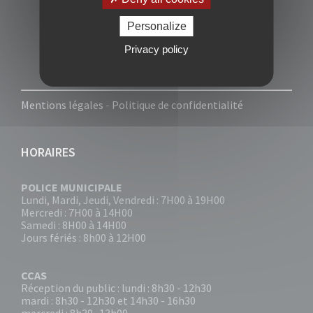
Personalize
Privacy policy
Mentions légales
-
Politique de confidentialité
HORAIRES
POLICE MUNICIPALE
Lundi, Mardi, Jeudi, Vendredi : 7H00 à 19H00
Mercredi : 7H00 à 14H00
Samedi : 8H00 à 14H00
Jours fériés : 8h00 à 12H00
CCAS
Réception du public : lundi : 8h30 - 12h30
mardi : 8h30 - 12h30 et 14h30 - 16h30