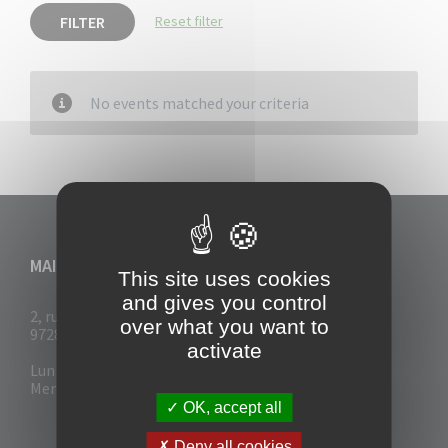
FILTER
Reset filter
No events matched your criteria
MAIRIE DU VAUCLIN
This site uses cookies
and gives you control
2, rue Collignon
over what you want to
97280 Le Vauclin
activate
Lun - Mar : 7h30- 13h & 14h-17h
Mer-Jeu-Vend : 7h30 - 13h30
OK, accept all
Deny all cookies