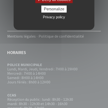
Personalize
Privacy policy
Mentions légales
-
Politique de confidentialité
HORAIRES
POLICE MUNICIPALE
Lundi, Mardi, Jeudi, Vendredi : 7H00 à 19H00
Mercredi : 7H00 à 14H00
Samedi : 8H00 à 14H00
Jours fériés : 8h00 à 12H00
CCAS
Réception du public : lundi : 8h30 - 12h30
mardi : 8h30 - 12h30 et 14h30 - 16h30