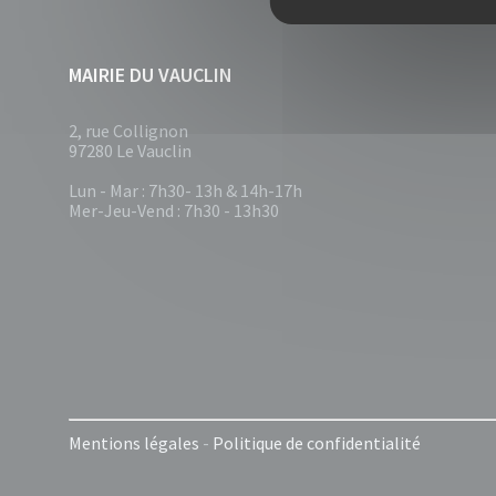
MAIRIE DU VAUCLIN
2, rue Collignon
97280 Le Vauclin
Lun - Mar : 7h30- 13h & 14h-17h
Mer-Jeu-Vend : 7h30 - 13h30
Mentions légales
-
Politique de confidentialité