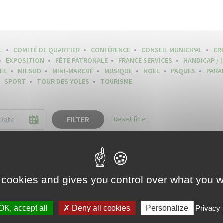
L
COMITÉ DE QUARTIER
CONFÉRENCE
CONSEIL MUNICIPAL
CR
EXPOSITION
FÊTE PATRONALE
FRANCE SERVICES
HANDICAP / 
EL
MILSUD
MINI-MARCHÉ
MUSIQUE
NOËL
PAQUES
PARA
SPORT
TOUR DES YOLES
TOURISME
FILTER
Reset filter
 cookies and gives you control over what you w
OK, accept all
Deny all cookies
Personalize
Privacy 