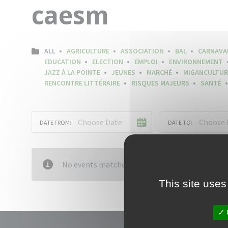
caesm
ALL
AGRICULTURE
ASSOCIATION
BAL
CARNAVA
EDUCATION
ELECTION
EMPLOI
ENVIRONNEMENT
JAZZ À LA POINTE
JEUNES
MARCHÉ
MIGANCULTUR
RENCONTRE LITTÉRAIRE
RISQUES MAJEURS
SANTÉ
DATE FROM:
DATE TO:
No events matched your criteria
This site uses