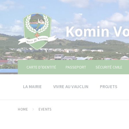
Skip
Skip
Skip
to
to
to
content
main
footer
navigation
Komin Vo
CARTE D’IDENTITÉ
PASSEPORT
SÉCURITÉ CIVILE
LA MAIRIE
VIVRE AU VAUCLIN
PROJETS
HOME
EVENTS