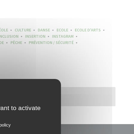
ÉOLE
CULTURE
DANSE
ECOLE
ECOLE D'ARTS
INCLUSION
INSERTION
INSTAGRAM
DE
PÊCHE
PRÉVENTION / SÉCURITÉ
ant to activate
policy