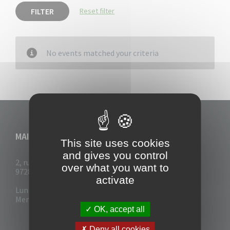
FILTER
Reset filter
No events matched your criteria
MAIRIE DU VAUCLIN
This site uses cookies
and gives you control
2, rue Collignon
over what you want to
97280 Le Vauclin
activate
Lun - Mar : 7h30- 13h & 14h-17h
Mer-Jeu-Vend : 7h30 - 13h30
OK, accept all
Deny all cookies