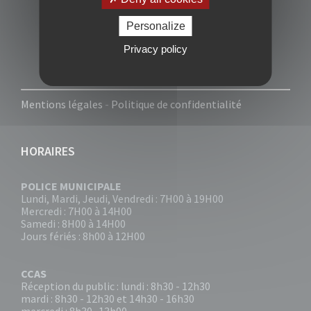
Personalize
Privacy policy
Mentions légales
-
Politique de confidentialité
HORAIRES
POLICE MUNICIPALE
Lundi, Mardi, Jeudi, Vendredi : 7H00 à 19H00
Mercredi : 7H00 à 14H00
Samedi : 8H00 à 14H00
Jours fériés : 8h00 à 12H00
CCAS
Réception du public : lundi : 8h30 - 12h30
mardi : 8h30 - 12h30 et 14h30 - 16h30