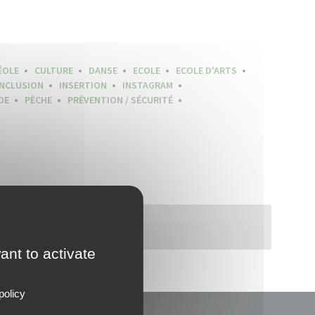
ÉOLE
CULTURE
DANSE
ECOLE
ECOLE D'ARTS
INCLUSION
INSERTION
INSTAGRAM
DE
PÊCHE
PRÉVENTION / SÉCURITÉ
ant to activate
policy