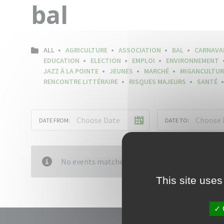
bal
ALL
AGRICULTURE
ASSOCIATION
BAL
CARNAVA
EDUCATION
ELECTION
EMPLOI
ENVIRONNEMENT
JAZZ À LA POINTE
JEUNES
MARCHÉ
MIGANCULTUR
RENCONTRE LITTÉRAIRE
RISQUES MAJEURS
SANTÉ
DATE FROM:
DATE TO:
No events matched your criteria
This site uses