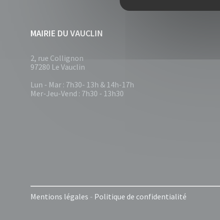
MAIRIE DU VAUCLIN
2, rue Collignon
97280 Le Vauclin
Lun - Mar : 7h30- 13h & 14h-17h
Mer-Jeu-Vend : 7h30 - 13h30
Mentions légales
-
Politique de confidentialité