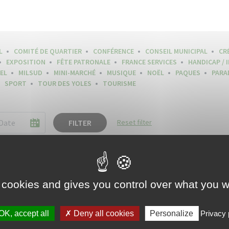
L
COMITÉ DE QUARTIER
CONFÉRENCE
CONSEIL MUNICIPAL
CR
EXPOSITION
FÊTE PATRONALE
FRANCE SERVICES
HANDICAP / 
EL
MILSUD
MINI-MARCHÉ
MUSIQUE
NOËL
PAQUES
PARA
SPORT
TOUR DES YOLES
TOURISME
FILTER
Reset filter
 cookies and gives you control over what you w
OK, accept all
Deny all cookies
Personalize
Privacy 