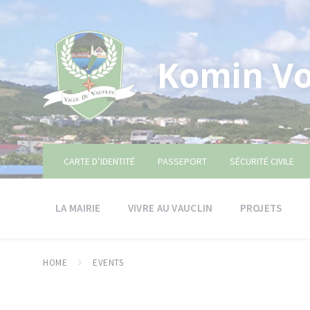
Skip
Skip
Skip
to
to
to
content
main
footer
navigation
Komin Vo
CARTE D’IDENTITÉ
PASSEPORT
SÉCURITÉ CIVILE
LA MAIRIE
VIVRE AU VAUCLIN
PROJETS
HOME
EVENTS