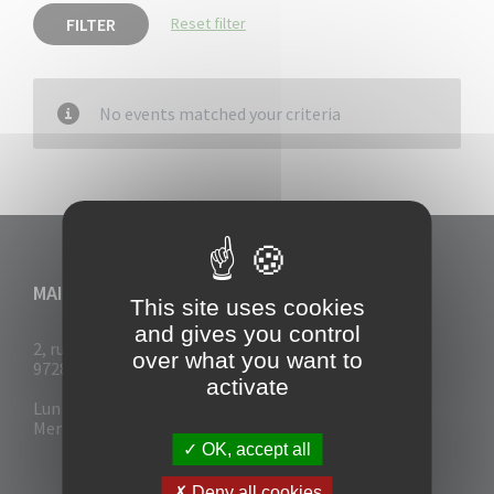
FILTER
Reset filter
No events matched your criteria
MAIRIE DU VAUCLIN
This site uses cookies
and gives you control
2, rue Collignon
over what you want to
97280 Le Vauclin
activate
Lun - Mar : 7h30- 13h & 14h-17h
Mer-Jeu-Vend : 7h30 - 13h30
OK, accept all
Deny all cookies