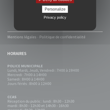
Personalize
Privacy policy
Mentions légales
-
Politique de confidentialité
HORAIRES
POLICE MUNICIPALE
Lundi, Mardi, Jeudi, Vendredi : 7H00 à 19H00
Mercredi : 7H00 à 14H00
Samedi : 8H00 à 14H00
Jours fériés : 8h00 à 12H00
CCAS
Réception du public : lundi : 8h30 - 12h30
mardi : 8h30 - 12h30 et 14h30 - 16h30