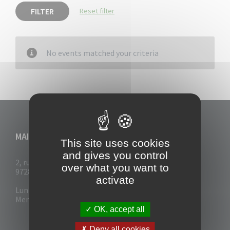
FILTER
Reset filter
No events matched your criteria
MAIRIE DU VAUCLIN
This site uses cookies
and gives you control
2, rue Collignon
over what you want to
97280 Le Vauclin
activate
Lun - Mar : 7h30- 13h & 14h-17h
Mer-Jeu-Vend : 7h30 - 13h30
OK, accept all
Deny all cookies