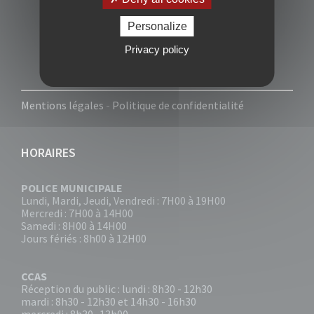
Personalize
Privacy policy
Mentions légales
-
Politique de confidentialité
HORAIRES
POLICE MUNICIPALE
Lundi, Mardi, Jeudi, Vendredi : 7H00 à 19H00
Mercredi : 7H00 à 14H00
Samedi : 8H00 à 14H00
Jours fériés : 8h00 à 12H00
CCAS
Réception du public : lundi : 8h30 - 12h30
mardi : 8h30 - 12h30 et 14h30 - 16h30