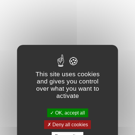
More
This site uses cookies
and gives you control
Forum « l’Esplanade des 500, ça
over what you want to
vaut l’clin d’oeil »
activate
Read
OK, accept all
More
Deny all cookies