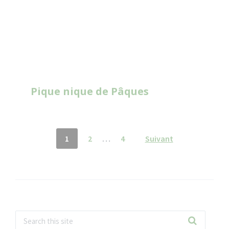
Pique nique de Pâques
Pagination
1
2
…
4
Suivant
des
publications