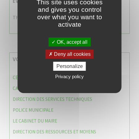
EVENEMENTS A VENIR
This site uses cookies
and gives you control
over what you want to
There are no events
activate
OK, accept all
Deny all cookies
VOS SERVICES MUNICIPAUX
Personalize
Privacy policy
CENTRE COMMUNAL D’ACTION SOCIALE (C.C.A.S)
CAISSE DES ÉCOLES
DIRECTION DES SERVICES TECHNIQUES
POLICE MUNICIPALE
LE CABINET DU MAIRE
DIRECTION DES RESSOURCES ET MOYENS